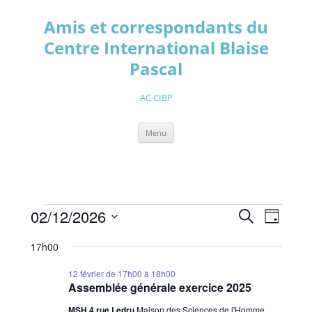
Aller
au
Amis et correspondants du
contenu
Centre International Blaise
Pascal
AC CIBP
Menu
Évènements
Recherche
Navigati
02/12/2026
Recherche
for
et
de
Jour
12
navigation
vues
Sélectionnez
février
de
Évèneme
une
17h00
2026
vues
date.
Évènements
12 février de 17h00
à
18h00
Assemblée générale exercice 2025
MSH 4 rue Ledru
Maison des Sciences de l'Homme,