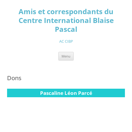
Aller
au
Amis et correspondants du
contenu
Centre International Blaise
Pascal
AC CIBP
Menu
Dons
Pascaline Léon Parcé