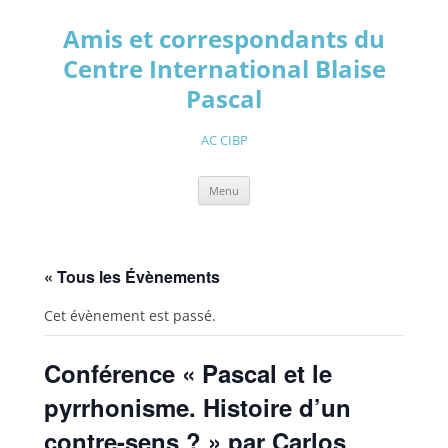
Aller
au
Amis et correspondants du
contenu
Centre International Blaise
Pascal
AC CIBP
Menu
« Tous les Évènements
Cet évènement est passé.
Conférence « Pascal et le
pyrrhonisme. Histoire d’un
contre-sens ? » par Carlos