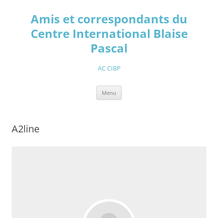
Aller
au
Amis et correspondants du
contenu
Centre International Blaise
Pascal
AC CIBP
Menu
A2line