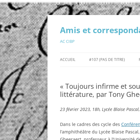
Aller
au
contenu
Amis et corresponda
AC CIBP
ACCUEIL
#107 (PAS DE TITRE)
SAUVEGARDE PASCALINE LÉON
PARCÉ
« Toujours infirme et souf
littérature, par Tony Ghe
400E ANNIVERSAIRE BLAISE
CYCLE D
PASCAL
PASCALI
23 février 2023, 18h, Lycée Blaise Pasca
CALENDRIER DES ÉVÈNEMENTS
Dans le cadres des cycle des
Conféren
l’amphithéâtre du Lycée Blaise Pascal
Gheeraert, professeur à l’Université 