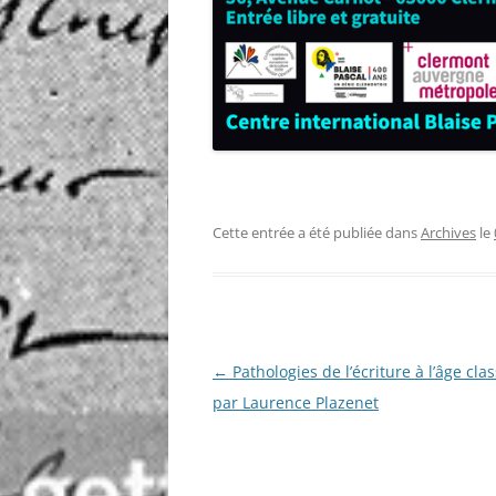
Cette entrée a été publiée dans
Archives
le
Navigation
←
Pathologies de l’écriture à l’âge cla
des
par Laurence Plazenet
articles