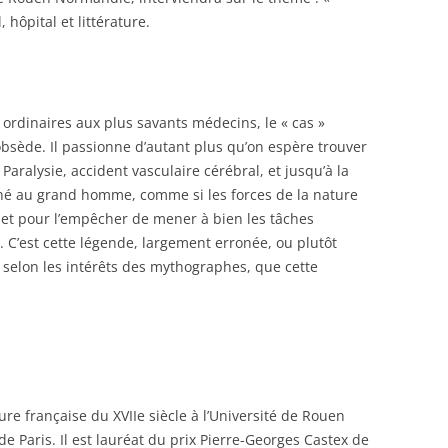
, hôpital et littérature.
MSH CLERMONT-FERRAND
s ordinaires aux plus savants médecins, le « cas »
obsède. Il passionne d’autant plus qu’on espère trouver
Paralysie, accident vasculaire cérébral, et jusqu’à la
gné au grand homme, comme si les forces de la nature
ter et pour l’empêcher de mener à bien les tâches
. C’est cette légende, largement erronée, ou plutôt
selon les intérêts des mythographes, que cette
ure française du XVIIe siècle à l’Université de Rouen
e Paris. Il est lauréat du prix Pierre-Georges Castex de