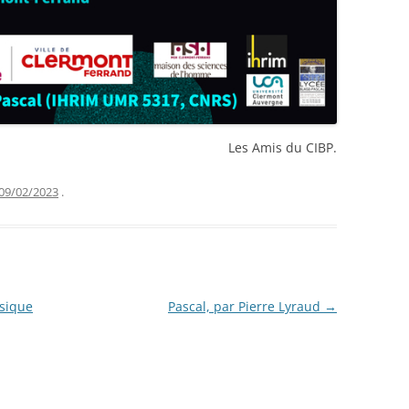
Les Amis du CIBP.
09/02/2023
.
ssique
Pascal, par Pierre Lyraud
→