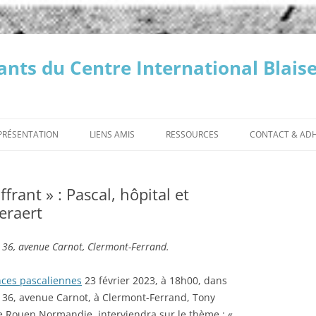
nts du Centre International Blaise
PRÉSENTATION
LIENS AMIS
RESSOURCES
CONTACT & AD
SOCIÉTÉ DES AMIS DE PORT-
LES PROVINCIALES
ADHÉSION
ROYAL
frant » : Pascal, hôpital et
LES « PENSÉES » DE BLAISE PASCAL
DONS
eraert
ES CONFÉRENCES
LES MINUTES DE PORT-ROYAL
PROGRAMME DES CONFÉRENCES
LES MINUTES « PASCA
PODCASTS ET VIDÉOS
CONTACT
ENNES
PASCALIENNES
BIBLIOTHÈQUE DE PORT-ROYAL
VIDÉOS DES CONFÉR
l, 36, avenue Carnot, Clermont-Ferrand.
AUTRES
VIDÉOS DES CONFÉRENCES
PASCALIENNES
BIBLIOTHÈQUE DU
PASCALIENNES
ces pascaliennes
23 février 2023, à 18h00, dans
PATRIMOINE DE CLERMONT
, 36, avenue Carnot, à Clermont-Ferrand, Tony
AUVERGNE MÉTROPOLE
de Rouen Normandie, interviendra sur le thème : «