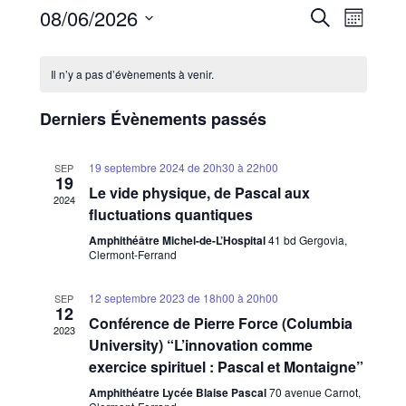
Recherche
Navigati
08/06/2026
Recherche
et
de
Mois
navigation
vues
Sélectionnez
de
Évèneme
une
Calendrier
vues
date.
de
Évènements
Il n’y a pas d’évènements à venir.
Évènements
Derniers Évènements passés
19 septembre 2024 de 20h30
à
22h00
SEP
19
Le vide physique, de Pascal aux
2024
fluctuations quantiques
Amphithéâtre Michel-de-L’Hospital
41 bd Gergovia,
Clermont-Ferrand
12 septembre 2023 de 18h00
à
20h00
SEP
12
Conférence de Pierre Force (Columbia
2023
University) “L’innovation comme
exercice spirituel : Pascal et Montaigne”
Amphithéatre Lycée Blaise Pascal
70 avenue Carnot,