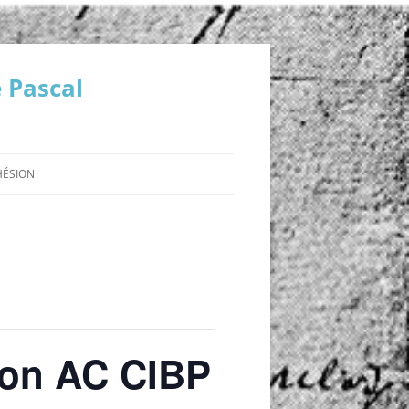
 Pascal
HÉSION
L »
ENCES
ion AC CIBP