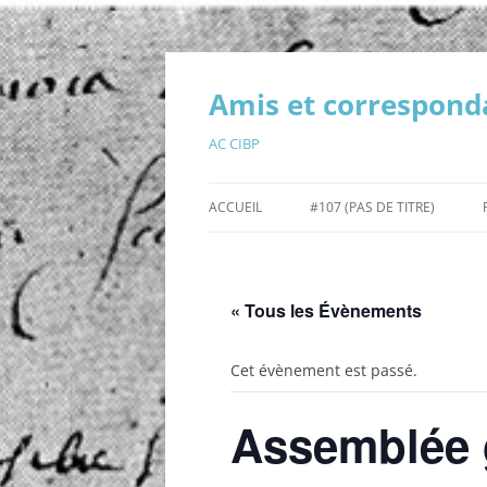
Aller
au
contenu
Amis et corresponda
AC CIBP
ACCUEIL
#107 (PAS DE TITRE)
SAUVEGARDE PASCALINE LÉON
PARCÉ
« Tous les Évènements
400E ANNIVERSAIRE BLAISE
CYCLE D
PASCAL
PASCALI
Cet évènement est passé.
CALENDRIER DES ÉVÈNEMENTS
Assemblée g