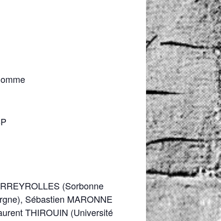
l’Homme
BP
 FERREYROLLES (Sorbonne
vergne), Sébastien MARONNE
Laurent THIROUIN (Université