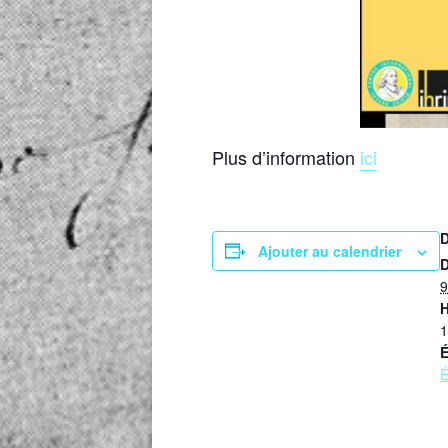
Plus d’information
ici
Ajouter au calendrier
D
9
H
1
É
É