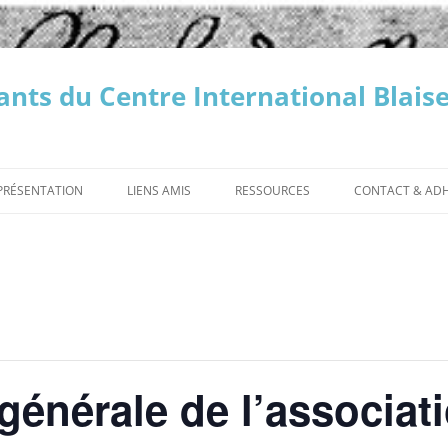
nts du Centre International Blaise
PRÉSENTATION
LIENS AMIS
RESSOURCES
CONTACT & AD
SOCIÉTÉ DES AMIS DE PORT-
LES PROVINCIALES
ADHÉSION
ROYAL
LES « PENSÉES » DE BLAISE PASCAL
DONS
ES CONFÉRENCES
LES MINUTES DE PORT-ROYAL
PROGRAMME DES CONFÉRENCES
LES MINUTES « PASCA
PODCASTS ET VIDÉOS
CONTACT
ENNES
PASCALIENNES
BIBLIOTHÈQUE DE PORT-ROYAL
VIDÉOS DES CONFÉR
AUTRES
VIDÉOS DES CONFÉRENCES
PASCALIENNES
BIBLIOTHÈQUE DU
énérale de l’associat
PASCALIENNES
PATRIMOINE DE CLERMONT
AUVERGNE MÉTROPOLE