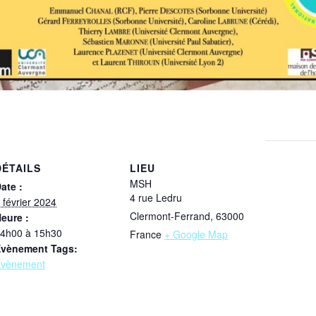
DÉTAILS
LIEU
MSH
ate :
4 rue Ledru
 février 2024
Clermont-Ferrand
,
63000
eure :
4h00 à 15h30
France
+ Google Map
vènement Tags:
vènement